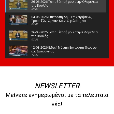
26-06-2026 Τοποθέτησή μου στην Ολομέλεια
της Βουλής
09:02
04-06-2026 Επιτροπή Δημ. Επιχειρήσεων,
Τραπεζών, Οργαν. Κοιν. Ωφελείας και
Φορέων Κοινων. Ασφάλισης
06:45
26-03-2026 Τοποθέτησή μου στην Ολομέλεια
της Βουλής
07:55
12-03-2026 Ειδική Μόνιμη Επιτροπή Θεσμών
και Διαφάνειας
12:42
03-03-2026 Τοποθέτησή μου στην Ολομέλεια
της Βουλής
08:09
12-02-2026 Τοποθέτησή μου στην Ολομέλεια
της Βουλής
NEWSLETTER
08:47
10-02-2026 Διαρκής Επιτροπή Μορφωτικών
Μείνετε ενημερωμένοι με τα τελευταία
Υποθέσεων
10:50
νέα!
21-01-2026 Τοποθέτησή μου στην Ολομέλεια
της Βουλής