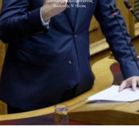
Διονύσης Καλαματιανός
Βουλευτής Ν. Ηλείας