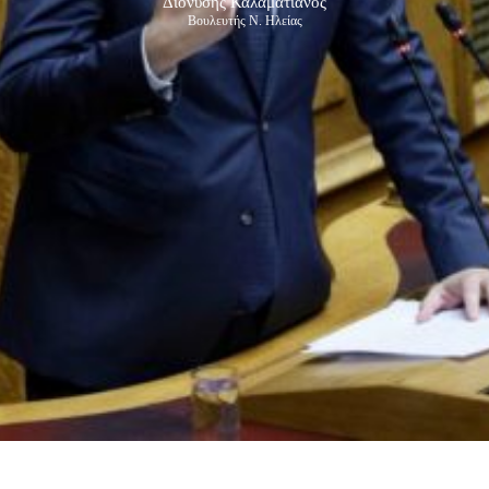
Διονύσης Καλαματιανός
Βουλευτής Ν. Ηλείας