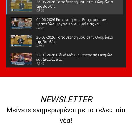
26-06-2026 Τοποθέτησή μου στην Ολομέλεια
της Βουλής
09:02
04-06-2026 Επιτροπή Δημ. Επιχειρήσεων,
Τραπεζών, Οργαν. Κοιν. Ωφελείας και
Φορέων Κοινων. Ασφάλισης
06:45
26-03-2026 Τοποθέτησή μου στην Ολομέλεια
της Βουλής
07:55
12-03-2026 Ειδική Μόνιμη Επιτροπή Θεσμών
και Διαφάνειας
12:42
03-03-2026 Τοποθέτησή μου στην Ολομέλεια
της Βουλής
08:09
12-02-2026 Τοποθέτησή μου στην Ολομέλεια
της Βουλής
NEWSLETTER
08:47
10-02-2026 Διαρκής Επιτροπή Μορφωτικών
Μείνετε ενημερωμένοι με τα τελευταία
Υποθέσεων
10:50
νέα!
21-01-2026 Τοποθέτησή μου στην Ολομέλεια
της Βουλής