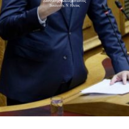
Διονύσης Καλαματιανός
Βουλευτής Ν. Ηλείας