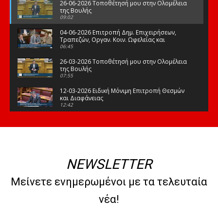
26-06-2026 Τοποθέτησή μου στην Ολομέλεια
της Βουλής
09:02
04-06-2026 Επιτροπή Δημ. Επιχειρήσεων,
Τραπεζών, Οργαν. Κοιν. Ωφελείας και
Φορέων Κοινων. Ασφάλισης
06:45
26-03-2026 Τοποθέτησή μου στην Ολομέλεια
της Βουλής
07:55
12-03-2026 Ειδική Μόνιμη Επιτροπή Θεσμών
και Διαφάνειας
12:42
03-03-2026 Τοποθέτησή μου στην Ολομέλεια
της Βουλής
08:09
12-02-2026 Τοποθέτησή μου στην Ολομέλεια
της Βουλής
NEWSLETTER
08:47
10-02-2026 Διαρκής Επιτροπή Μορφωτικών
Μείνετε ενημερωμένοι με τα τελευταία
Υποθέσεων
10:50
νέα!
21-01-2026 Τοποθέτησή μου στην Ολομέλεια
της Βουλής