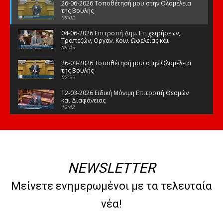
26-06-2026 Τοποθέτησή μου στην Ολομέλεια
της Βουλής
09:02
04-06-2026 Επιτροπή Δημ. Επιχειρήσεων,
Τραπεζών, Οργαν. Κοιν. Ωφελείας και
Φορέων Κοινων. Ασφάλισης
06:45
26-03-2026 Τοποθέτησή μου στην Ολομέλεια
της Βουλής
07:55
12-03-2026 Ειδική Μόνιμη Επιτροπή Θεσμών
και Διαφάνειας
12:42
03-03-2026 Τοποθέτησή μου στην Ολομέλεια
της Βουλής
08:09
12-02-2026 Τοποθέτησή μου στην Ολομέλεια
της Βουλής
NEWSLETTER
08:47
10-02-2026 Διαρκής Επιτροπή Μορφωτικών
Μείνετε ενημερωμένοι με τα τελευταία
Υποθέσεων
10:50
νέα!
21-01-2026 Τοποθέτησή μου στην Ολομέλεια
της Βουλής