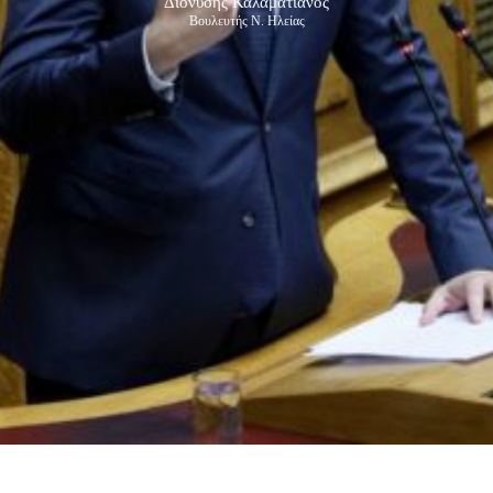
Διονύσης Καλαματιανός
Βουλευτής Ν. Ηλείας