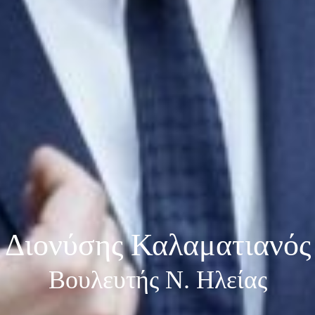
Διονύσης Καλαματιανός
Βουλευτής Ν. Ηλείας