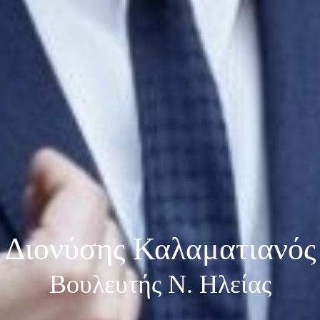
Διονύσης Καλαματιανός
Βουλευτής Ν. Ηλείας