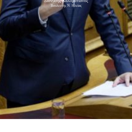
Διονύσης Καλαματιανός
Βουλευτής Ν. Ηλείας