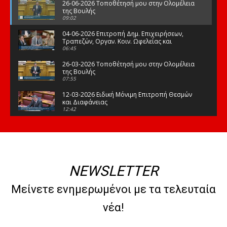
26-06-2026 Τοποθέτησή μου στην Ολομέλεια
της Βουλής
09:02
04-06-2026 Επιτροπή Δημ. Επιχειρήσεων,
Τραπεζών, Οργαν. Κοιν. Ωφελείας και
Φορέων Κοινων. Ασφάλισης
06:45
26-03-2026 Τοποθέτησή μου στην Ολομέλεια
της Βουλής
07:55
12-03-2026 Ειδική Μόνιμη Επιτροπή Θεσμών
και Διαφάνειας
12:42
03-03-2026 Τοποθέτησή μου στην Ολομέλεια
της Βουλής
08:09
12-02-2026 Τοποθέτησή μου στην Ολομέλεια
της Βουλής
NEWSLETTER
08:47
10-02-2026 Διαρκής Επιτροπή Μορφωτικών
Μείνετε ενημερωμένοι με τα τελευταία
Υποθέσεων
10:50
νέα!
21-01-2026 Τοποθέτησή μου στην Ολομέλεια
της Βουλής