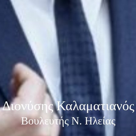
Διονύσης Καλαματιανός
Βουλευτής Ν. Ηλείας