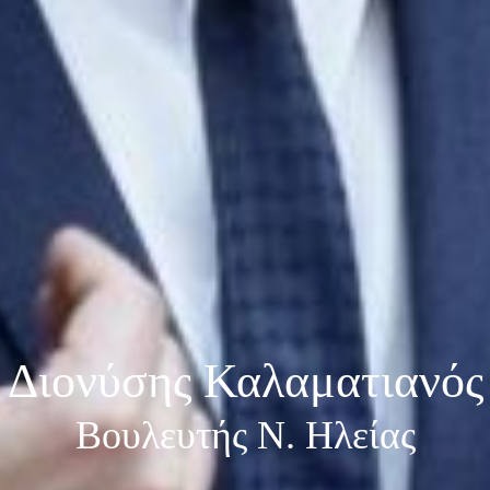
Διονύσης Καλαματιανός
Βουλευτής Ν. Ηλείας