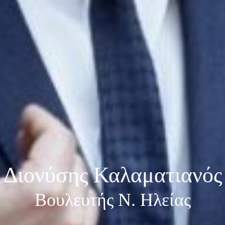
Διονύσης Καλαματιανός
Βουλευτής Ν. Ηλείας