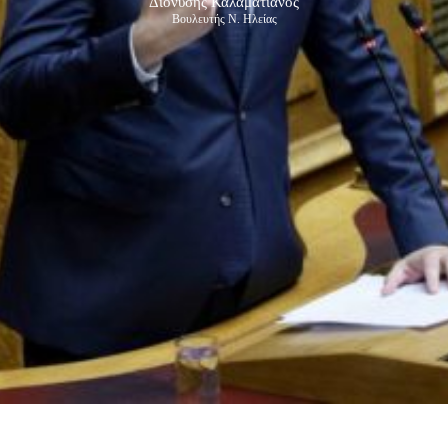
Διονύσης Καλαματιανός
Βουλευτής Ν. Ηλείας