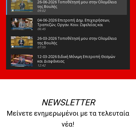
26-06-2026 Τοποθέτησή μου στην Ολομέλεια
της Βουλής
09:02
04-06-2026 Επιτροπή Δημ. Επιχειρήσεων,
Τραπεζών, Οργαν. Κοιν. Ωφελείας και
Φορέων Κοινων. Ασφάλισης
06:45
26-03-2026 Τοποθέτησή μου στην Ολομέλεια
της Βουλής
07:55
12-03-2026 Ειδική Μόνιμη Επιτροπή Θεσμών
και Διαφάνειας
12:42
03-03-2026 Τοποθέτησή μου στην Ολομέλεια
της Βουλής
08:09
12-02-2026 Τοποθέτησή μου στην Ολομέλεια
της Βουλής
NEWSLETTER
08:47
10-02-2026 Διαρκής Επιτροπή Μορφωτικών
Μείνετε ενημερωμένοι με τα τελευταία
Υποθέσεων
10:50
νέα!
21-01-2026 Τοποθέτησή μου στην Ολομέλεια
της Βουλής