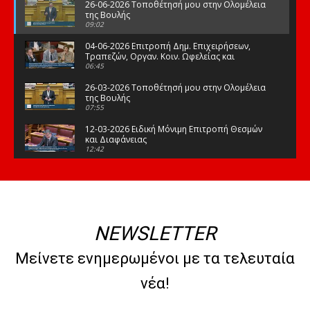
26-06-2026 Τοποθέτησή μου στην Ολομέλεια
της Βουλής
09:02
04-06-2026 Επιτροπή Δημ. Επιχειρήσεων,
Τραπεζών, Οργαν. Κοιν. Ωφελείας και
Φορέων Κοινων. Ασφάλισης
06:45
26-03-2026 Τοποθέτησή μου στην Ολομέλεια
της Βουλής
07:55
12-03-2026 Ειδική Μόνιμη Επιτροπή Θεσμών
και Διαφάνειας
12:42
03-03-2026 Τοποθέτησή μου στην Ολομέλεια
της Βουλής
08:09
12-02-2026 Τοποθέτησή μου στην Ολομέλεια
της Βουλής
NEWSLETTER
08:47
10-02-2026 Διαρκής Επιτροπή Μορφωτικών
Μείνετε ενημερωμένοι με τα τελευταία
Υποθέσεων
10:50
νέα!
21-01-2026 Τοποθέτησή μου στην Ολομέλεια
της Βουλής