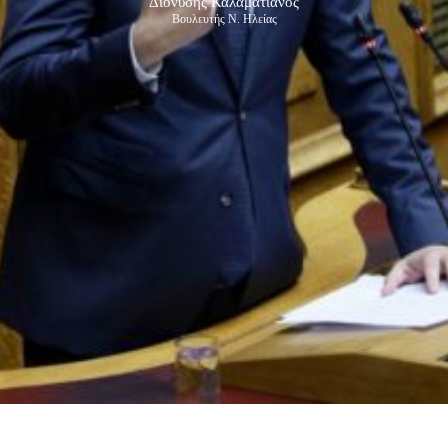
Διονύσης Καλαματιανός
Βουλευτής Ν. Ηλείας