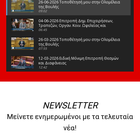
26-06-2026 Τοποθέτησή μου στην Ολομέλεια
της Βουλής
09:02
04-06-2026 Επιτροπή Δημ. Επιχειρήσεων,
Τραπεζών, Οργαν. Κοιν. Ωφελείας και
Φορέων Κοινων. Ασφάλισης
06:45
26-03-2026 Τοποθέτησή μου στην Ολομέλεια
της Βουλής
07:55
12-03-2026 Ειδική Μόνιμη Επιτροπή Θεσμών
και Διαφάνειας
12:42
03-03-2026 Τοποθέτησή μου στην Ολομέλεια
της Βουλής
08:09
12-02-2026 Τοποθέτησή μου στην Ολομέλεια
της Βουλής
NEWSLETTER
08:47
10-02-2026 Διαρκής Επιτροπή Μορφωτικών
Μείνετε ενημερωμένοι με τα τελευταία
Υποθέσεων
10:50
νέα!
21-01-2026 Τοποθέτησή μου στην Ολομέλεια
της Βουλής