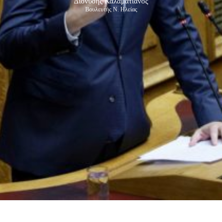
Διονύσης Καλαματιανός
Βουλευτής Ν. Ηλείας