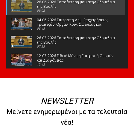
26-06-2026 Τοποθέτησή μου στην Ολομέλεια
της Βουλής
09:02
04-06-2026 Επιτροπή Δημ. Επιχειρήσεων,
Τραπεζών, Οργαν. Κοιν. Ωφελείας και
Φορέων Κοινων. Ασφάλισης
06:45
26-03-2026 Τοποθέτησή μου στην Ολομέλεια
της Βουλής
07:55
12-03-2026 Ειδική Μόνιμη Επιτροπή Θεσμών
και Διαφάνειας
12:42
03-03-2026 Τοποθέτησή μου στην Ολομέλεια
της Βουλής
08:09
12-02-2026 Τοποθέτησή μου στην Ολομέλεια
της Βουλής
NEWSLETTER
08:47
10-02-2026 Διαρκής Επιτροπή Μορφωτικών
Μείνετε ενημερωμένοι με τα τελευταία
Υποθέσεων
10:50
νέα!
21-01-2026 Τοποθέτησή μου στην Ολομέλεια
της Βουλής