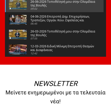
26-06-2026 Τοποθέτησή μου στην Ολομέλεια
της Βουλής
09:02
04-06-2026 Επιτροπή Δημ. Επιχειρήσεων,
Τραπεζών, Οργαν. Κοιν. Ωφελείας και
Φορέων Κοινων. Ασφάλισης
06:45
26-03-2026 Τοποθέτησή μου στην Ολομέλεια
της Βουλής
07:55
12-03-2026 Ειδική Μόνιμη Επιτροπή Θεσμών
και Διαφάνειας
12:42
03-03-2026 Τοποθέτησή μου στην Ολομέλεια
της Βουλής
08:09
12-02-2026 Τοποθέτησή μου στην Ολομέλεια
της Βουλής
NEWSLETTER
08:47
10-02-2026 Διαρκής Επιτροπή Μορφωτικών
Μείνετε ενημερωμένοι με τα τελευταία
Υποθέσεων
10:50
νέα!
21-01-2026 Τοποθέτησή μου στην Ολομέλεια
της Βουλής