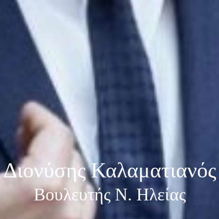
Διονύσης Καλαματιανός
Βουλευτής Ν. Ηλείας