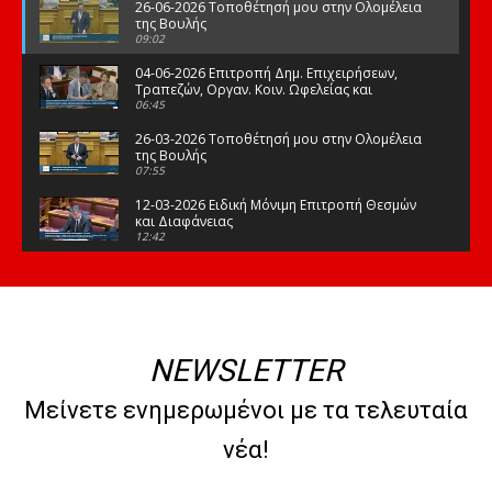
26-06-2026 Τοποθέτησή μου στην Ολομέλεια
της Βουλής
09:02
04-06-2026 Επιτροπή Δημ. Επιχειρήσεων,
Τραπεζών, Οργαν. Κοιν. Ωφελείας και
Φορέων Κοινων. Ασφάλισης
06:45
26-03-2026 Τοποθέτησή μου στην Ολομέλεια
της Βουλής
07:55
12-03-2026 Ειδική Μόνιμη Επιτροπή Θεσμών
και Διαφάνειας
12:42
03-03-2026 Τοποθέτησή μου στην Ολομέλεια
της Βουλής
08:09
12-02-2026 Τοποθέτησή μου στην Ολομέλεια
της Βουλής
NEWSLETTER
08:47
10-02-2026 Διαρκής Επιτροπή Μορφωτικών
Μείνετε ενημερωμένοι με τα τελευταία
Υποθέσεων
10:50
νέα!
21-01-2026 Τοποθέτησή μου στην Ολομέλεια
της Βουλής