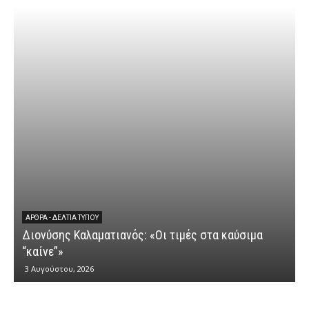
ΆΡΘΡΑ - ΔΕΛΤΊΑ ΤΎΠΟΥ
Διονύσης Καλαματιανός: «Οι τιμές στα καύσιμα
Δ
“καίνε”»
3 Αυγούστου, 2026