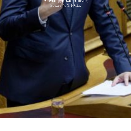
Διονύσης Καλαματιανός
Βουλευτής Ν. Ηλείας