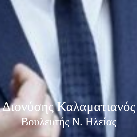
Διονύσης Καλαματιανός
Βουλευτής Ν. Ηλείας