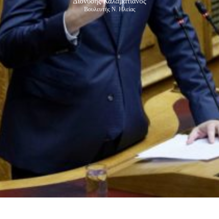
Διονύσης Καλαματιανός
Βουλευτής Ν. Ηλείας