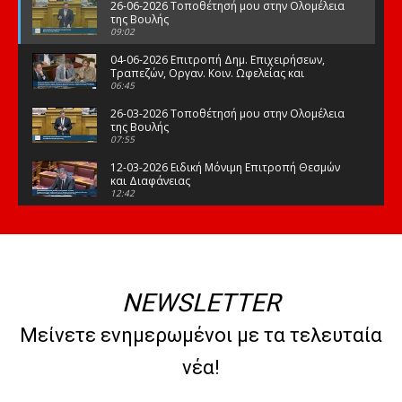
26-06-2026 Τοποθέτησή μου στην Ολομέλεια
της Βουλής
09:02
04-06-2026 Επιτροπή Δημ. Επιχειρήσεων,
Τραπεζών, Οργαν. Κοιν. Ωφελείας και
Φορέων Κοινων. Ασφάλισης
06:45
26-03-2026 Τοποθέτησή μου στην Ολομέλεια
της Βουλής
07:55
12-03-2026 Ειδική Μόνιμη Επιτροπή Θεσμών
και Διαφάνειας
12:42
03-03-2026 Τοποθέτησή μου στην Ολομέλεια
της Βουλής
08:09
12-02-2026 Τοποθέτησή μου στην Ολομέλεια
της Βουλής
NEWSLETTER
08:47
10-02-2026 Διαρκής Επιτροπή Μορφωτικών
Μείνετε ενημερωμένοι με τα τελευταία
Υποθέσεων
10:50
νέα!
21-01-2026 Τοποθέτησή μου στην Ολομέλεια
της Βουλής