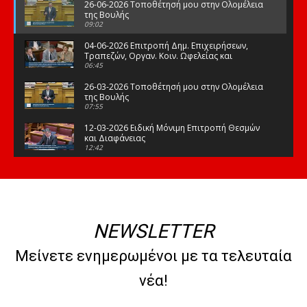
26-06-2026 Τοποθέτησή μου στην Ολομέλεια
της Βουλής
09:02
04-06-2026 Επιτροπή Δημ. Επιχειρήσεων,
Τραπεζών, Οργαν. Κοιν. Ωφελείας και
Φορέων Κοινων. Ασφάλισης
06:45
26-03-2026 Τοποθέτησή μου στην Ολομέλεια
της Βουλής
07:55
12-03-2026 Ειδική Μόνιμη Επιτροπή Θεσμών
και Διαφάνειας
12:42
03-03-2026 Τοποθέτησή μου στην Ολομέλεια
της Βουλής
08:09
12-02-2026 Τοποθέτησή μου στην Ολομέλεια
της Βουλής
NEWSLETTER
08:47
10-02-2026 Διαρκής Επιτροπή Μορφωτικών
Μείνετε ενημερωμένοι με τα τελευταία
Υποθέσεων
10:50
νέα!
21-01-2026 Τοποθέτησή μου στην Ολομέλεια
της Βουλής