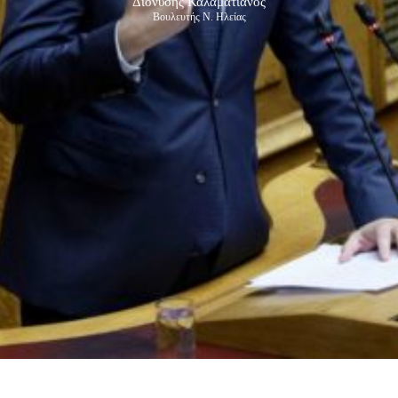
Διονύσης Καλαματιανός
Βουλευτής Ν. Ηλείας