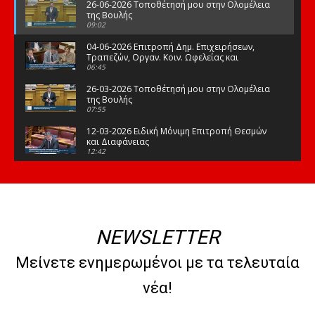
26-06-2026 Τοποθέτησή μου στην Ολομέλεια
της Βουλής
09:02
04-06-2026 Επιτροπή Δημ. Επιχειρήσεων,
Τραπεζών, Οργαν. Κοιν. Ωφελείας και
Φορέων Κοινων. Ασφάλισης
06:45
26-03-2026 Τοποθέτησή μου στην Ολομέλεια
της Βουλής
07:55
12-03-2026 Ειδική Μόνιμη Επιτροπή Θεσμών
και Διαφάνειας
12:42
03-03-2026 Τοποθέτησή μου στην Ολομέλεια
της Βουλής
08:09
12-02-2026 Τοποθέτησή μου στην Ολομέλεια
της Βουλής
NEWSLETTER
08:47
10-02-2026 Διαρκής Επιτροπή Μορφωτικών
Μείνετε ενημερωμένοι με τα τελευταία
Υποθέσεων
10:50
νέα!
21-01-2026 Τοποθέτησή μου στην Ολομέλεια
της Βουλής