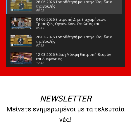
26-06-2026 Τοποθέτησή μου στην Ολομέλεια
της Βουλής
09:02
04-06-2026 Επιτροπή Δημ. Επιχειρήσεων,
Τραπεζών, Οργαν. Κοιν. Ωφελείας και
Φορέων Κοινων. Ασφάλισης
06:45
26-03-2026 Τοποθέτησή μου στην Ολομέλεια
της Βουλής
07:55
12-03-2026 Ειδική Μόνιμη Επιτροπή Θεσμών
και Διαφάνειας
12:42
03-03-2026 Τοποθέτησή μου στην Ολομέλεια
της Βουλής
08:09
12-02-2026 Τοποθέτησή μου στην Ολομέλεια
της Βουλής
NEWSLETTER
08:47
10-02-2026 Διαρκής Επιτροπή Μορφωτικών
Μείνετε ενημερωμένοι με τα τελευταία
Υποθέσεων
10:50
νέα!
21-01-2026 Τοποθέτησή μου στην Ολομέλεια
της Βουλής