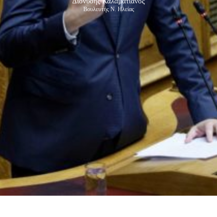
Διονύσης Καλαματιανός
Βουλευτής Ν. Ηλείας