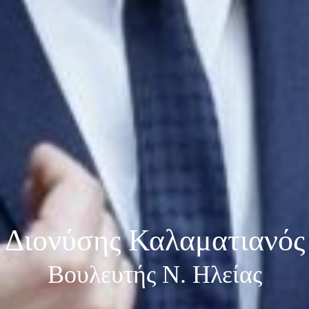
Διονύσης Καλαματιανός
Βουλευτής Ν. Ηλείας