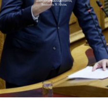
Διονύσης Καλαματιανός
Βουλευτής Ν. Ηλείας