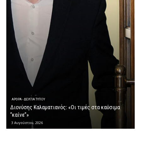
ΆΡΘΡΑ - ΔΕΛΤΊΑ ΤΎΠΟΥ
Διονύσης Καλαματιανός: «Οι τιμές στα καύσιμα
Δ
“καίνε”»
3 Αυγούστου, 2026