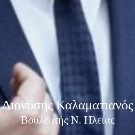
Διονύσης Καλαματιανός
Βουλευτής Ν. Ηλείας