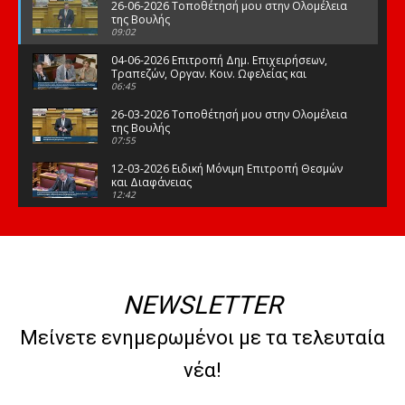
26-06-2026 Τοποθέτησή μου στην Ολομέλεια
της Βουλής
09:02
04-06-2026 Επιτροπή Δημ. Επιχειρήσεων,
Τραπεζών, Οργαν. Κοιν. Ωφελείας και
Φορέων Κοινων. Ασφάλισης
06:45
26-03-2026 Τοποθέτησή μου στην Ολομέλεια
της Βουλής
07:55
12-03-2026 Ειδική Μόνιμη Επιτροπή Θεσμών
και Διαφάνειας
12:42
03-03-2026 Τοποθέτησή μου στην Ολομέλεια
της Βουλής
08:09
12-02-2026 Τοποθέτησή μου στην Ολομέλεια
της Βουλής
NEWSLETTER
08:47
10-02-2026 Διαρκής Επιτροπή Μορφωτικών
Μείνετε ενημερωμένοι με τα τελευταία
Υποθέσεων
10:50
νέα!
21-01-2026 Τοποθέτησή μου στην Ολομέλεια
της Βουλής