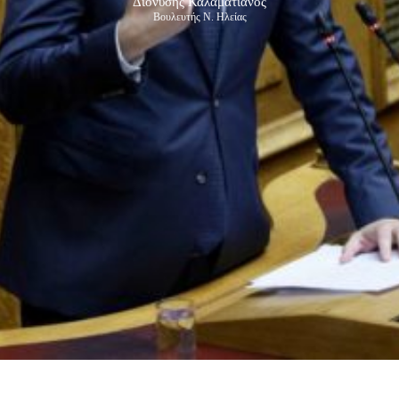
Διονύσης Καλαματιανός
Βουλευτής Ν. Ηλείας