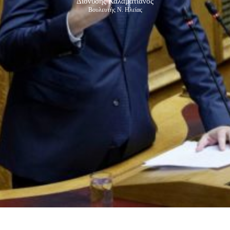
Διονύσης Καλαματιανός
Βουλευτής Ν. Ηλείας