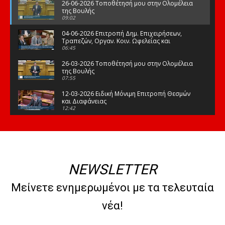
26-06-2026 Τοποθέτησή μου στην Ολομέλεια
της Βουλής
09:02
04-06-2026 Επιτροπή Δημ. Επιχειρήσεων,
Τραπεζών, Οργαν. Κοιν. Ωφελείας και
Φορέων Κοινων. Ασφάλισης
06:45
26-03-2026 Τοποθέτησή μου στην Ολομέλεια
της Βουλής
07:55
12-03-2026 Ειδική Μόνιμη Επιτροπή Θεσμών
και Διαφάνειας
12:42
03-03-2026 Τοποθέτησή μου στην Ολομέλεια
της Βουλής
08:09
12-02-2026 Τοποθέτησή μου στην Ολομέλεια
της Βουλής
NEWSLETTER
08:47
10-02-2026 Διαρκής Επιτροπή Μορφωτικών
Μείνετε ενημερωμένοι με τα τελευταία
Υποθέσεων
10:50
νέα!
21-01-2026 Τοποθέτησή μου στην Ολομέλεια
της Βουλής