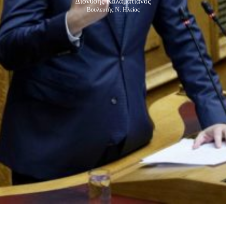
Διονύσης Καλαματιανός
Βουλευτής Ν. Ηλείας