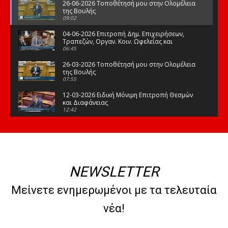
26-06-2026 Τοποθέτησή μου στην Ολομέλεια
της Βουλής
09:02
04-06-2026 Επιτροπή Δημ. Επιχειρήσεων,
Τραπεζών, Οργαν. Κοιν. Ωφελείας και
Φορέων Κοινων. Ασφάλισης
06:45
26-03-2026 Τοποθέτησή μου στην Ολομέλεια
της Βουλής
07:55
12-03-2026 Ειδική Μόνιμη Επιτροπή Θεσμών
και Διαφάνειας
12:42
03-03-2026 Τοποθέτησή μου στην Ολομέλεια
της Βουλής
08:09
12-02-2026 Τοποθέτησή μου στην Ολομέλεια
της Βουλής
NEWSLETTER
08:47
10-02-2026 Διαρκής Επιτροπή Μορφωτικών
Μείνετε ενημερωμένοι με τα τελευταία
Υποθέσεων
10:50
νέα!
21-01-2026 Τοποθέτησή μου στην Ολομέλεια
της Βουλής