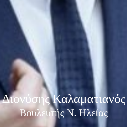
Διονύσης Καλαματιανός
Βουλευτής Ν. Ηλείας