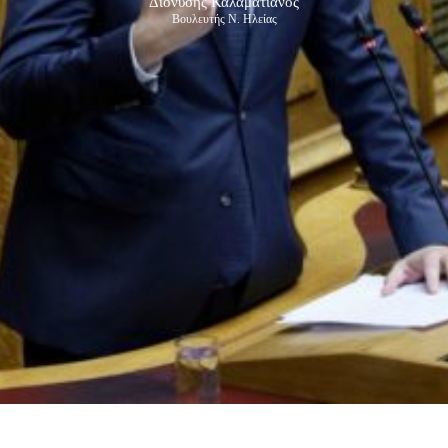
Διονύσης Καλαματιανός
Βουλευτής Ν. Ηλείας