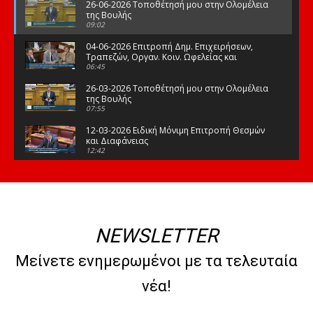
26-06-2026 Τοποθέτησή μου στην Ολομέλεια
της Βουλής
09:02
04-06-2026 Επιτροπή Δημ. Επιχειρήσεων,
Τραπεζών, Οργαν. Κοιν. Ωφελείας και
Φορέων Κοινων. Ασφάλισης
06:45
26-03-2026 Τοποθέτησή μου στην Ολομέλεια
της Βουλής
07:55
12-03-2026 Ειδική Μόνιμη Επιτροπή Θεσμών
και Διαφάνειας
12:42
03-03-2026 Τοποθέτησή μου στην Ολομέλεια
της Βουλής
08:09
12-02-2026 Τοποθέτησή μου στην Ολομέλεια
της Βουλής
NEWSLETTER
08:47
10-02-2026 Διαρκής Επιτροπή Μορφωτικών
Μείνετε ενημερωμένοι με τα τελευταία
Υποθέσεων
10:50
νέα!
21-01-2026 Τοποθέτησή μου στην Ολομέλεια
της Βουλής