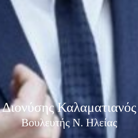
Διονύσης Καλαματιανός
Βουλευτής Ν. Ηλείας