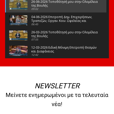
26-06-2026 Τοποθέτησή μου στην Ολομέλεια
της Βουλής
09:02
04-06-2026 Επιτροπή Δημ. Επιχειρήσεων,
Τραπεζών, Οργαν. Κοιν. Ωφελείας και
Φορέων Κοινων. Ασφάλισης
06:45
26-03-2026 Τοποθέτησή μου στην Ολομέλεια
της Βουλής
07:55
12-03-2026 Ειδική Μόνιμη Επιτροπή Θεσμών
και Διαφάνειας
12:42
03-03-2026 Τοποθέτησή μου στην Ολομέλεια
της Βουλής
08:09
12-02-2026 Τοποθέτησή μου στην Ολομέλεια
της Βουλής
NEWSLETTER
08:47
10-02-2026 Διαρκής Επιτροπή Μορφωτικών
Μείνετε ενημερωμένοι με τα τελευταία
Υποθέσεων
10:50
νέα!
21-01-2026 Τοποθέτησή μου στην Ολομέλεια
της Βουλής