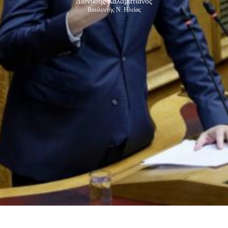
Διονύσης Καλαματιανός
Βουλευτής Ν. Ηλείας