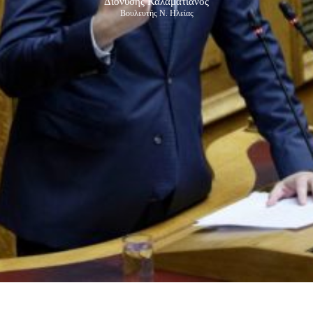
Διονύσης Καλαματιανός
Βουλευτής Ν. Ηλείας