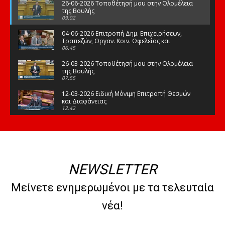
26-06-2026 Τοποθέτησή μου στην Ολομέλεια
της Βουλής
09:02
04-06-2026 Επιτροπή Δημ. Επιχειρήσεων,
Τραπεζών, Οργαν. Κοιν. Ωφελείας και
Φορέων Κοινων. Ασφάλισης
06:45
26-03-2026 Τοποθέτησή μου στην Ολομέλεια
της Βουλής
07:55
12-03-2026 Ειδική Μόνιμη Επιτροπή Θεσμών
και Διαφάνειας
12:42
03-03-2026 Τοποθέτησή μου στην Ολομέλεια
της Βουλής
08:09
12-02-2026 Τοποθέτησή μου στην Ολομέλεια
της Βουλής
NEWSLETTER
08:47
10-02-2026 Διαρκής Επιτροπή Μορφωτικών
Μείνετε ενημερωμένοι με τα τελευταία
Υποθέσεων
10:50
νέα!
21-01-2026 Τοποθέτησή μου στην Ολομέλεια
της Βουλής