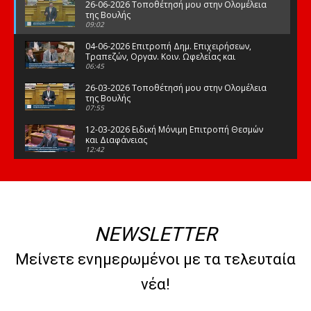
26-06-2026 Τοποθέτησή μου στην Ολομέλεια
της Βουλής
09:02
04-06-2026 Επιτροπή Δημ. Επιχειρήσεων,
Τραπεζών, Οργαν. Κοιν. Ωφελείας και
Φορέων Κοινων. Ασφάλισης
06:45
26-03-2026 Τοποθέτησή μου στην Ολομέλεια
της Βουλής
07:55
12-03-2026 Ειδική Μόνιμη Επιτροπή Θεσμών
και Διαφάνειας
12:42
03-03-2026 Τοποθέτησή μου στην Ολομέλεια
της Βουλής
08:09
12-02-2026 Τοποθέτησή μου στην Ολομέλεια
της Βουλής
NEWSLETTER
08:47
10-02-2026 Διαρκής Επιτροπή Μορφωτικών
Μείνετε ενημερωμένοι με τα τελευταία
Υποθέσεων
10:50
νέα!
21-01-2026 Τοποθέτησή μου στην Ολομέλεια
της Βουλής