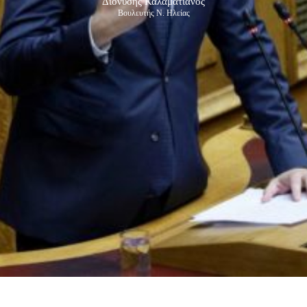
Διονύσης Καλαματιανός
Βουλευτής Ν. Ηλείας