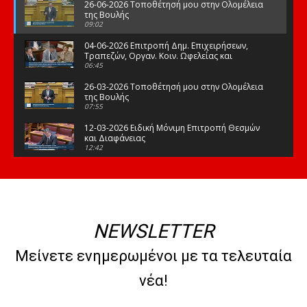
26-06-2026 Τοποθέτησή μου στην Ολομέλεια
της Βουλής
09:02
04-06-2026 Επιτροπή Δημ. Επιχειρήσεων,
Τραπεζών, Οργαν. Κοιν. Ωφελείας και
Φορέων Κοινων. Ασφάλισης
06:45
26-03-2026 Τοποθέτησή μου στην Ολομέλεια
της Βουλής
07:55
12-03-2026 Ειδική Μόνιμη Επιτροπή Θεσμών
και Διαφάνειας
12:42
03-03-2026 Τοποθέτησή μου στην Ολομέλεια
της Βουλής
08:09
12-02-2026 Τοποθέτησή μου στην Ολομέλεια
της Βουλής
NEWSLETTER
08:47
10-02-2026 Διαρκής Επιτροπή Μορφωτικών
Μείνετε ενημερωμένοι με τα τελευταία
Υποθέσεων
10:50
νέα!
21-01-2026 Τοποθέτησή μου στην Ολομέλεια
της Βουλής