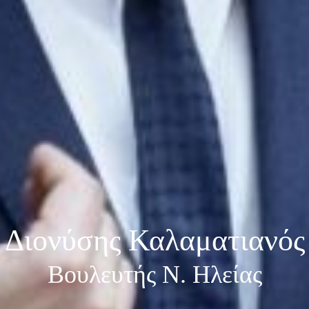
Διονύσης Καλαματιανός
Βουλευτής Ν. Ηλείας