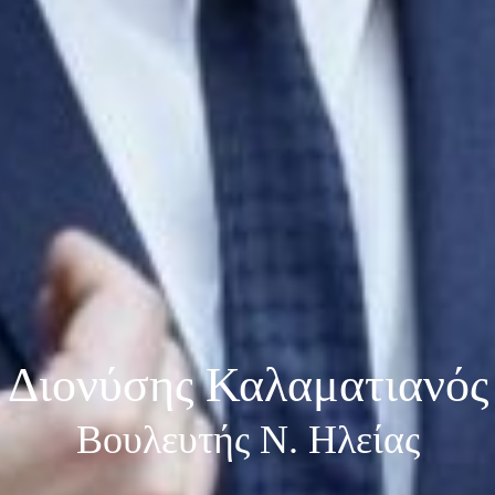
Διονύσης Καλαματιανός
Βουλευτής Ν. Ηλείας