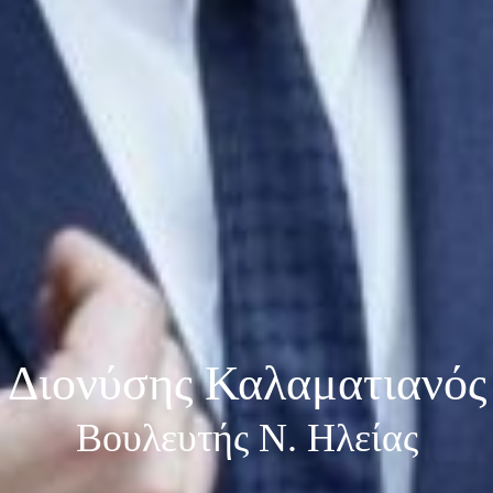
Διονύσης Καλαματιανός
Βουλευτής Ν. Ηλείας