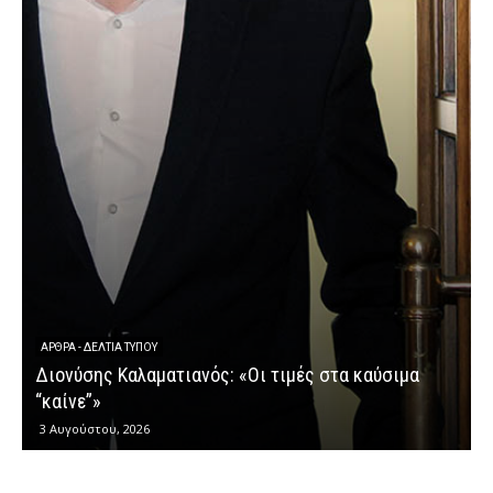
ΆΡΘΡΑ - ΔΕΛΤΊΑ ΤΎΠΟΥ
Διονύσης Καλαματιανός: «Οι τιμές στα καύσιμα
Δ
“καίνε”»
3 Αυγούστου, 2026