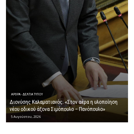
ΕΡΩΤΉΣΕΙΣ
Διονύσης Καλαματιανός: «Μια ακόμη ομολο
η υλοποίηση
κυβερνητικής αποτυχίας στην καταβολή τω
ουλο»
αγροτικών ενισχύσεων»
4 Αυγούστου, 2026