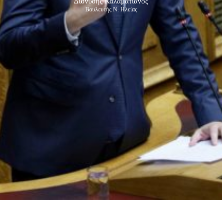
Διονύσης Καλαματιανός
Βουλευτής Ν. Ηλείας