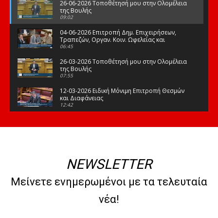
26-06-2026 Τοποθέτησή μου στην Ολομέλεια
της Βουλής
09:02
04-06-2026 Επιτροπή Δημ. Επιχειρήσεων,
Τραπεζών, Οργαν. Κοιν. Ωφελείας και
Φορέων Κοινων. Ασφάλισης
06:45
26-03-2026 Τοποθέτησή μου στην Ολομέλεια
της Βουλής
07:55
12-03-2026 Ειδική Μόνιμη Επιτροπή Θεσμών
και Διαφάνειας
12:42
03-03-2026 Τοποθέτησή μου στην Ολομέλεια
της Βουλής
08:09
12-02-2026 Τοποθέτησή μου στην Ολομέλεια
της Βουλής
NEWSLETTER
08:47
10-02-2026 Διαρκής Επιτροπή Μορφωτικών
Μείνετε ενημερωμένοι με τα τελευταία
Υποθέσεων
10:50
νέα!
21-01-2026 Τοποθέτησή μου στην Ολομέλεια
της Βουλής