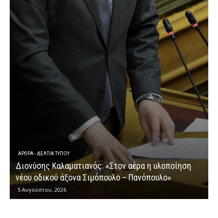
ΕΡΩΤΉΣΕΙ
Διονύση
ΘΡΑ - ΔΕΛΤΊΑ ΤΎΠΟΥ
ονύσης Καλαματιανός: «Στον αέρα η υλοποίηση
κυβερνη
ου οδικού άξονα Σιμόπουλο – Πανόπουλο»
αγροτι
Αυγούστου, 2026
4 Αυγούστ