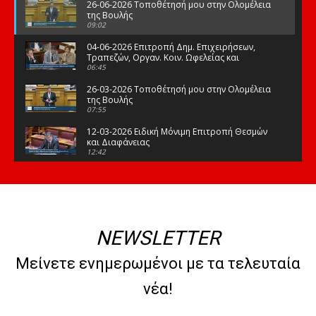
26-06-2026 Τοποθέτησή μου στην Ολομέλεια
της Βουλής
09:02
04-06-2026 Επιτροπή Δημ. Επιχειρήσεων,
Τραπεζών, Οργαν. Κοιν. Ωφελείας και
Φορέων Κοινων. Ασφάλισης
06:45
26-03-2026 Τοποθέτησή μου στην Ολομέλεια
της Βουλής
07:55
12-03-2026 Ειδική Μόνιμη Επιτροπή Θεσμών
και Διαφάνειας
12:42
03-03-2026 Τοποθέτησή μου στην Ολομέλεια
της Βουλής
08:09
12-02-2026 Τοποθέτησή μου στην Ολομέλεια
της Βουλής
NEWSLETTER
08:47
10-02-2026 Διαρκής Επιτροπή Μορφωτικών
Μείνετε ενημερωμένοι με τα τελευταία
Υποθέσεων
10:50
νέα!
21-01-2026 Τοποθέτησή μου στην Ολομέλεια
της Βουλής