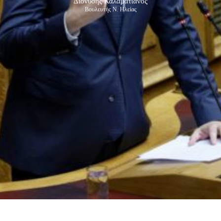
Διονύσης Καλαματιανός
Βουλευτής Ν. Ηλείας