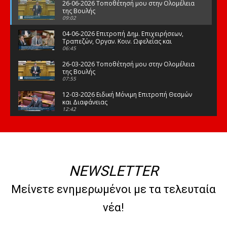
26-06-2026 Τοποθέτησή μου στην Ολομέλεια
της Βουλής
09:02
04-06-2026 Επιτροπή Δημ. Επιχειρήσεων,
Τραπεζών, Οργαν. Κοιν. Ωφελείας και
Φορέων Κοινων. Ασφάλισης
06:45
26-03-2026 Τοποθέτησή μου στην Ολομέλεια
της Βουλής
07:55
12-03-2026 Ειδική Μόνιμη Επιτροπή Θεσμών
και Διαφάνειας
12:42
03-03-2026 Τοποθέτησή μου στην Ολομέλεια
της Βουλής
08:09
12-02-2026 Τοποθέτησή μου στην Ολομέλεια
της Βουλής
NEWSLETTER
08:47
10-02-2026 Διαρκής Επιτροπή Μορφωτικών
Μείνετε ενημερωμένοι με τα τελευταία
Υποθέσεων
10:50
νέα!
21-01-2026 Τοποθέτησή μου στην Ολομέλεια
της Βουλής