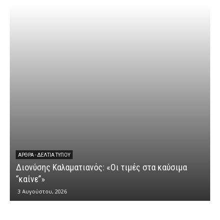
ΆΡΘΡΑ - ΔΕΛΤΊΑ ΤΎΠΟΥ
Διονύσης Καλαματιανός: «Οι τιμές στα καύσιμα
Δ
“καίνε”»
3 Αυγούστου, 2026