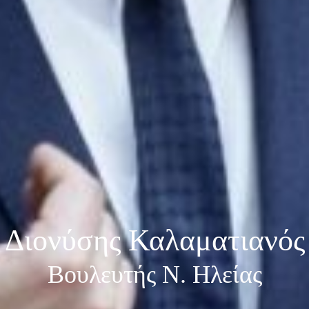
Διονύσης Καλαματιανός
Βουλευτής Ν. Ηλείας