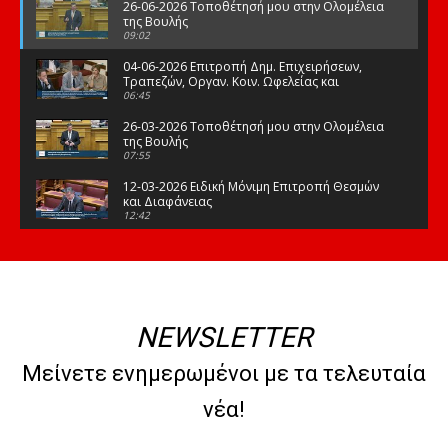
26-06-2026 Τοποθέτησή μου στην Ολομέλεια
της Βουλής
09:02
04-06-2026 Επιτροπή Δημ. Επιχειρήσεων,
Τραπεζών, Οργαν. Κοιν. Ωφελείας και
Φορέων Κοινων. Ασφάλισης
06:45
26-03-2026 Τοποθέτησή μου στην Ολομέλεια
της Βουλής
07:55
12-03-2026 Ειδική Μόνιμη Επιτροπή Θεσμών
και Διαφάνειας
12:42
03-03-2026 Τοποθέτησή μου στην Ολομέλεια
της Βουλής
08:09
12-02-2026 Τοποθέτησή μου στην Ολομέλεια
της Βουλής
NEWSLETTER
08:47
10-02-2026 Διαρκής Επιτροπή Μορφωτικών
Μείνετε ενημερωμένοι με τα τελευταία
Υποθέσεων
10:50
νέα!
21-01-2026 Τοποθέτησή μου στην Ολομέλεια
της Βουλής