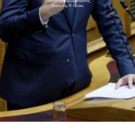
Διονύσης Καλαματιανός
Βουλευτής Ν. Ηλείας