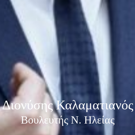
Διονύσης Καλαματιανός
Βουλευτής Ν. Ηλείας