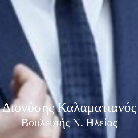
Διονύσης Καλαματιανός
Βουλευτής Ν. Ηλείας