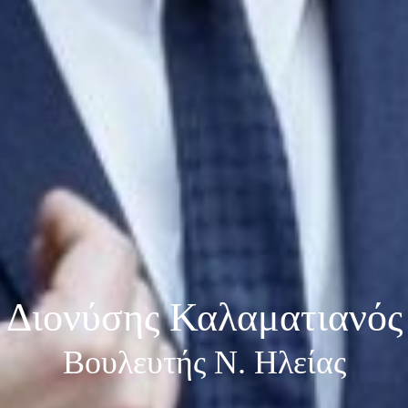
Διονύσης Καλαματιανός
Βουλευτής Ν. Ηλείας